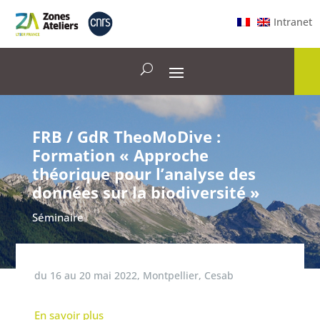
Intranet
FRB / GdR TheoMoDive :
Formation « Approche
théorique pour l’analyse des
données sur la biodiversité »
Séminaire
du
16
au
20 mai 2022
,
Montpellier, Cesab
En savoir plus