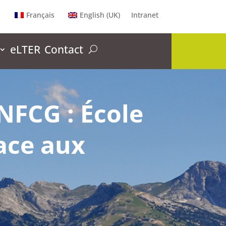
Français
English (UK)
Intranet
eLTER
Contact
NFCG : École
ace aux