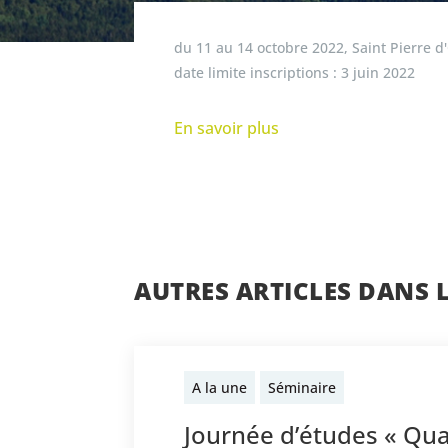
du
11
au
14 octobre 2022
,
Saint Pierre d
date limite inscriptions :
3 juin 2022
En savoir plus
AUTRES ARTICLES DANS 
A la une
Séminaire
Journée d’études « Qua