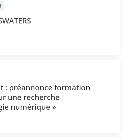
t
BSWATERS
t : préannonce formation
ur une recherche
ogie numérique »