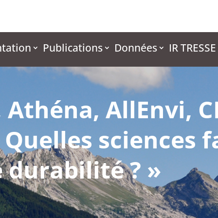
tation
Publications
Données
IR TRESSE
 Athéna, AllEnvi, C
 Quelles sciences f
 durabilité ? »