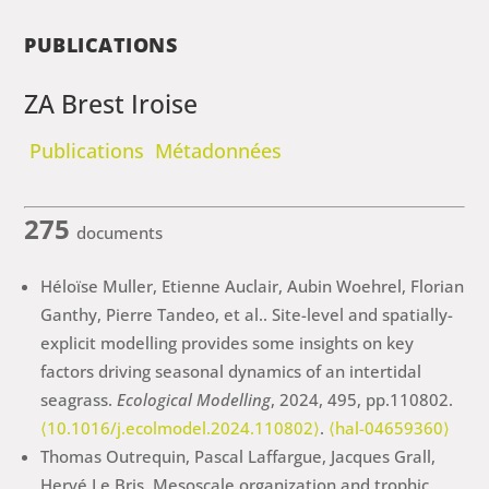
PUBLICATIONS
ZA Brest Iroise
Publications
Métadonnées
275
documents
Héloïse Muller, Etienne Auclair, Aubin Woehrel, Florian
Ganthy, Pierre Tandeo, et al.. Site-level and spatially-
explicit modelling provides some insights on key
factors driving seasonal dynamics of an intertidal
seagrass.
Ecological Modelling
, 2024, 495, pp.110802.
⟨10.1016/j.ecolmodel.2024.110802⟩
.
⟨hal-04659360⟩
Thomas Outrequin, Pascal Laffargue, Jacques Grall,
Hervé Le Bris. Mesoscale organization and trophic