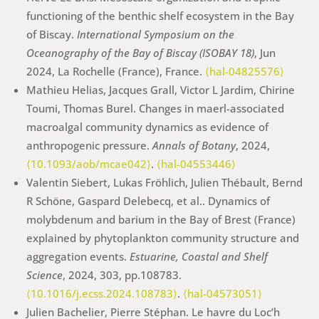
functioning of the benthic shelf ecosystem in the Bay
of Biscay.
International Symposium on the
Oceanography of the Bay of Biscay (ISOBAY 18)
, Jun
2024, La Rochelle (France), France.
⟨hal-04825576⟩
Mathieu Helias, Jacques Grall, Victor L Jardim, Chirine
Toumi, Thomas Burel. Changes in maerl-associated
macroalgal community dynamics as evidence of
anthropogenic pressure.
Annals of Botany
, 2024,
⟨10.1093/aob/mcae042⟩
.
⟨hal-04553446⟩
Valentin Siebert, Lukas Fröhlich, Julien Thébault, Bernd
R Schöne, Gaspard Delebecq, et al.. Dynamics of
molybdenum and barium in the Bay of Brest (France)
explained by phytoplankton community structure and
aggregation events.
Estuarine, Coastal and Shelf
Science
, 2024, 303, pp.108783.
⟨10.1016/j.ecss.2024.108783⟩
.
⟨hal-04573051⟩
Julien Bachelier, Pierre Stéphan. Le havre du Loc’h