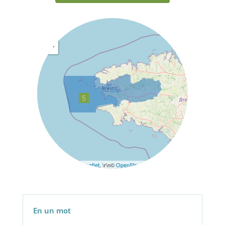
+
−
Leaflet
, \r\n©
OpenStreetMap
contributors
En un mot