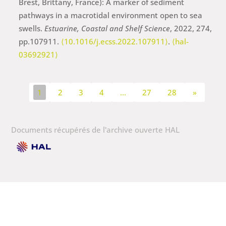
Brest, Brittany, France): A marker of sediment
pathways in a macrotidal environment open to sea
swells.
Estuarine, Coastal and Shelf Science
, 2022, 274,
pp.107911.
⟨10.1016/j.ecss.2022.107911⟩
.
⟨hal-
03692921⟩
1
2
3
4
…
27
28
»
Documents récupérés de l'archive ouverte HAL