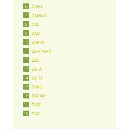
ZAEU
ZAHWG
ZAL
ZAM
ZAPVS
ZA PYGAR
ZAS
ZATA
ZATU
ZARG
ZACAM
Z'API
ZAG