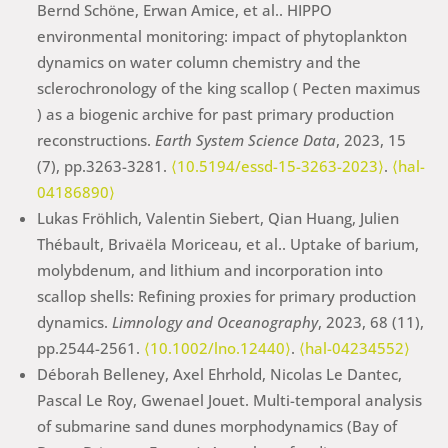
Bernd Schöne, Erwan Amice, et al.. HIPPO
environmental monitoring: impact of phytoplankton
dynamics on water column chemistry and the
sclerochronology of the king scallop ( Pecten maximus
) as a biogenic archive for past primary production
reconstructions.
Earth System Science Data
, 2023, 15
(7), pp.3263-3281.
⟨10.5194/essd-15-3263-2023⟩
.
⟨hal-
04186890⟩
Lukas Fröhlich, Valentin Siebert, Qian Huang, Julien
Thébault, Brivaëla Moriceau, et al.. Uptake of barium,
molybdenum, and lithium and incorporation into
scallop shells: Refining proxies for primary production
dynamics.
Limnology and Oceanography
, 2023, 68 (11),
pp.2544-2561.
⟨10.1002/lno.12440⟩
.
⟨hal-04234552⟩
Déborah Belleney, Axel Ehrhold, Nicolas Le Dantec,
Pascal Le Roy, Gwenael Jouet. Multi-temporal analysis
of submarine sand dunes morphodynamics (Bay of