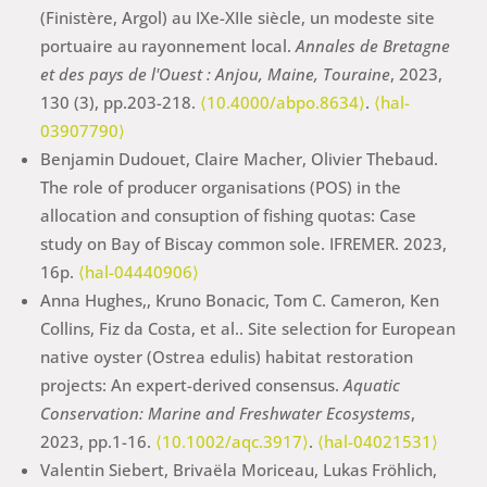
(Finistère, Argol) au IXe-XIIe siècle, un modeste site
portuaire au rayonnement local.
Annales de Bretagne
et des pays de l'Ouest : Anjou, Maine, Touraine
, 2023,
130 (3), pp.203-218.
⟨10.4000/abpo.8634⟩
.
⟨hal-
03907790⟩
Benjamin Dudouet, Claire Macher, Olivier Thebaud.
The role of producer organisations (POS) in the
allocation and consuption of fishing quotas: Case
study on Bay of Biscay common sole. IFREMER. 2023,
16p.
⟨hal-04440906⟩
Anna Hughes,, Kruno Bonacic, Tom C. Cameron, Ken
Collins, Fiz da Costa, et al.. Site selection for European
native oyster (Ostrea edulis) habitat restoration
projects: An expert-derived consensus.
Aquatic
Conservation: Marine and Freshwater Ecosystems
,
2023, pp.1-16.
⟨10.1002/aqc.3917⟩
.
⟨hal-04021531⟩
Valentin Siebert, Brivaëla Moriceau, Lukas Fröhlich,