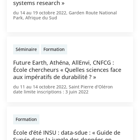
systems research »
du
14
au
19 octobre 2022
,
Garden Route National
Park, Afrique du Sud
Séminaire
Formation
Future Earth, Athéna, AllEnvi, CNFCG :
École chercheurs « Quelles sciences face
aux impératifs de durabilité ? »
du
11
au
14 octobre 2022
,
Saint Pierre d'Oléron
date limite inscriptions :
3 juin 2022
Formation
École d’été INSU : data-sdue : « Guide de
Survie dans la jungle des données en