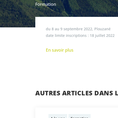
Formation
du
8
au
9 septembre 2022
,
Plouzané
date limite inscriptions :
18 juillet 2022
En savoir plus
AUTRES ARTICLES DANS 