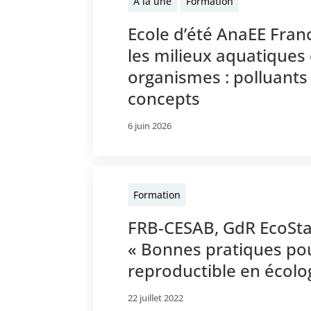
A la une
Formation
Ecole d’été AnaEE Franc
les milieux aquatiques 
organismes : polluant
concepts
6 juin 2026
Formation
FRB-CESAB, GdR EcoSta
« Bonnes pratiques po
reproductible en écol
22 juillet 2022