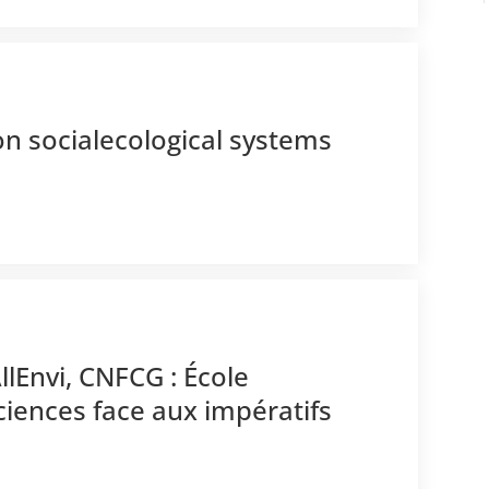
on socialecological systems
llEnvi, CNFCG : École
ciences face aux impératifs