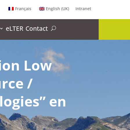
Français
English (UK)
Intranet
eLTER
Contact
tion Low
rce /
logies” en