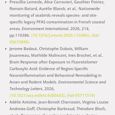
Prescillia Lemesle, Alice Carravieri, Gauthier Poiriez,
Romain Batard, Aurélie Blanck, et al.. Nationwide
monitoring of seabirds reveals species- and site-
specific legacy PFAS contamination in French coastal
areas.
Environment International
, 2026, 214,
pp.110386.
⟨10.1016/j.envint.2026.110386⟩
.
⟨hal-
05673890⟩
Jerome Badaut, Christophe Dubois, William
Jouanneau, Mathilde Malinconi, Ines Brochet, et al..
Brain Response after Exposure to Fluorotelomer
Carboxylic Acid: Evidence of Region-Specific
Neuroinflammation and Behavioral Remodeling in
Avian and Rodent Models.
Environmental Science and
Technology Letters
, 2026,
⟨10.1021/acs.estlett.6c00433⟩
.
⟨hal-05711519⟩
Adélie Antoine, Jean-Benoît Charrassin, Virginia Louise
Andrews-Goff, Christophe Barbraud, Théodore Bloch,