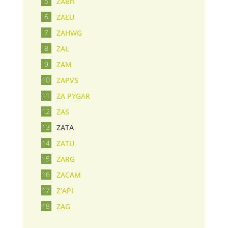
ZABrI
ZAEU
ZAHWG
ZAL
ZAM
ZAPVS
ZA PYGAR
ZAS
ZATA
ZATU
ZARG
ZACAM
Z'API
ZAG