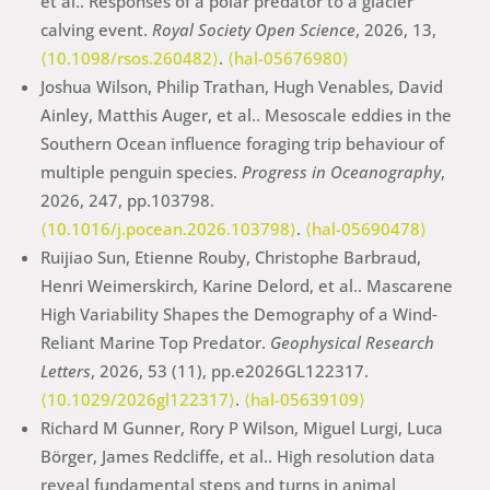
et al.. Responses of a polar predator to a glacier
calving event.
Royal Society Open Science
, 2026, 13,
⟨10.1098/rsos.260482⟩
.
⟨hal-05676980⟩
Joshua Wilson, Philip Trathan, Hugh Venables, David
Ainley, Matthis Auger, et al.. Mesoscale eddies in the
Southern Ocean influence foraging trip behaviour of
multiple penguin species.
Progress in Oceanography
,
2026, 247, pp.103798.
⟨10.1016/j.pocean.2026.103798⟩
.
⟨hal-05690478⟩
Ruijiao Sun, Etienne Rouby, Christophe Barbraud,
Henri Weimerskirch, Karine Delord, et al.. Mascarene
High Variability Shapes the Demography of a Wind‐
Reliant Marine Top Predator.
Geophysical Research
Letters
, 2026, 53 (11), pp.e2026GL122317.
⟨10.1029/2026gl122317⟩
.
⟨hal-05639109⟩
Richard M Gunner, Rory P Wilson, Miguel Lurgi, Luca
Börger, James Redcliffe, et al.. High resolution data
reveal fundamental steps and turns in animal