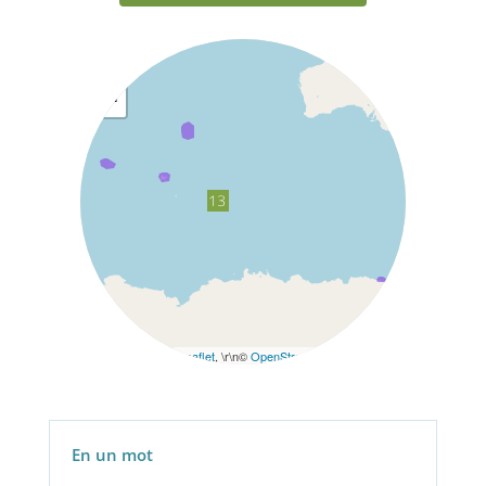
+
−
Leaflet
, \r\n©
OpenStreetMap
contributors
En un mot