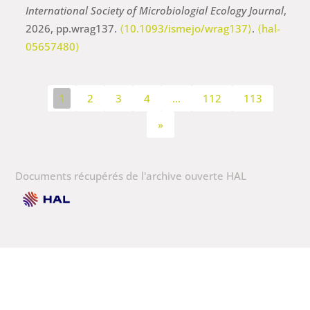
International Society of Microbiologial Ecology Journal
,
2026, pp.wrag137.
⟨10.1093/ismejo/wrag137⟩
.
⟨hal-
05657480⟩
1
2
3
4
…
112
113
»
Documents récupérés de l'archive ouverte HAL