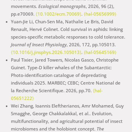
movements.
Ecological monographs
, 2026, 96 (2),
pp.e70069.
⟨10.1002/ecm.70069⟩
.
⟨hal-05656999⟩
Yuan-Jie Li, Chun-Sen Ma, Nathalie Le Bris, David
Renault, Hervé Colinet. Cold survival in aphids: linking
species-specific metabolic responses to cold tolerance.
Journal of Insect Physiology
, 2026, 172, pp.105013.
⟨10.1016/j.jinsphys.2026.105013⟩
.
⟨hal-05645169⟩
Paul Tixier, Jared Towers, Nicolas Gasco, Christophe
Guinet. Type-D killer whales of the Subantarctic:
Photo-identification catalogue of depredating
individuals 2025. MARBEC; CEBC; Centre National de
la Recherche Scientifique. 2026, pp.70.
⟨hal-
05651222⟩
Wei Zhang, Ioannis Eleftherianos, Amr Mohamed, Guy
Smagghe, George Chakkalakkal, et al.. Evolution,
multifunctionality, and agricultural potential of insect
microbiomes and the holobiont concept.
The