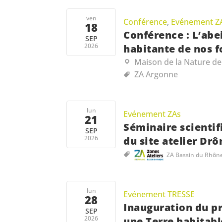
ven
Conférence
,
Evénement Z
18
Conférence : L’abe
SEP
2026
habitante de nos f
Maison de la Nature de
ZA Argonne
lun
Evénement ZAs
21
Séminaire scientif
SEP
2026
du site atelier Drô
ZA Bassin du Rhôn
lun
Evénement TRESSE
28
Inauguration du p
SEP
2026
une Terre habita