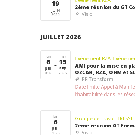
19
2ème réunion du GT Co
JUIN
Visio
2026
JUILLET 2026
lun
mar
Evénement RZA
,
Evénemen
6
15
→
AMI pour la mise en pla
JUIL
SEP
OZCAR, RZA, OHM et S
2026
2026
PR Transform
Date limite Appel à Manife
l’habitabilité dans les r
lun
Groupe de Travail TRESSE
6
2ème réunion GT Form
JUIL
Visio
2026