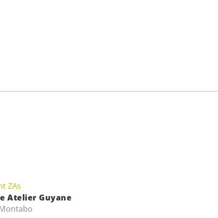
t ZAs
ne Atelier Guyane
 Montabo