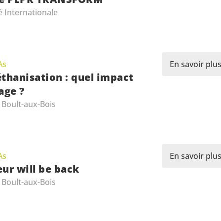
é Internationale
As
En savoir plu
thanisation : quel impact
age ?
 Boult-aux-Bois
As
En savoir plu
ur will be back
 Boult-aux-Bois