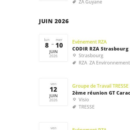
ZA Guyane
JUIN 2026
lun
mer
Evénement RZA
8
10
→
CODIR RZA Strasbourg
JUIN
Strasbourg
2026
RZA
ZA Environnement
ven
Groupe de Travail TRESSE
12
2ème réunion GT Carac
JUIN
Visio
2026
TRESSE
ven
Evénement RZA