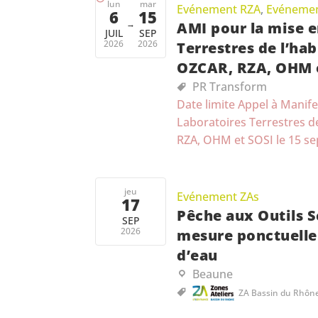
lun
mar
Evénement RZA
,
Evénemen
6
15
→
AMI pour la mise e
JUIL
SEP
2026
2026
Terrestres de l’hab
OZCAR, RZA, OHM 
PR Transform
Date limite Appel à Manife
Laboratoires Terrestres de
RZA, OHM et SOSI le 15 s
jeu
Evénement ZAs
17
Pêche aux Outils S
SEP
2026
mesure ponctuelle 
d’eau
Beaune
ZA Bassin du Rhôn