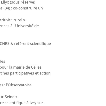
 Ellyx (sous réserve)
s (34) : co-construire un
ritoire rural »
nces à l’Université de
 CNRS & référent scientifique
les
our la mairie de Celles
rches participatives et action
as : l’Observatoire
ur-Seine »
e scientifique à Ivry-sur-