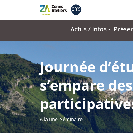
Actus / Infos
Présen
Journée d’ét
s’empare des
participative
A la une
,
Séminaire