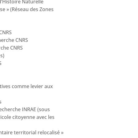
’Histoire Naturelle
sse » (Réseau des Zones
 CNRS
cherche CNRS
erche CNRS
és)
S
atives comme levier aux
s
 recherche INRAE (sous
icole citoyenne avec les
ire territorial relocalisé »