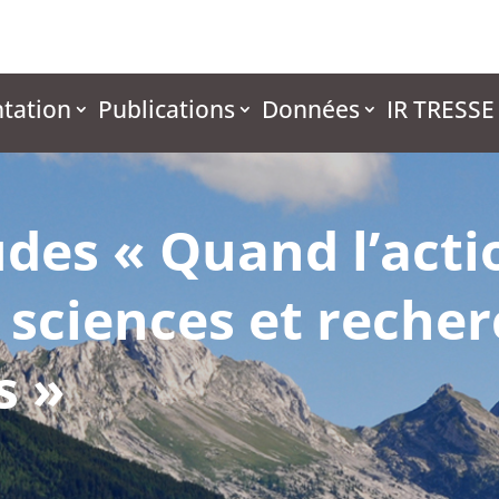
tation
Publications
Données
IR TRESSE
udes « Quand l’acti
 sciences et reche
s »