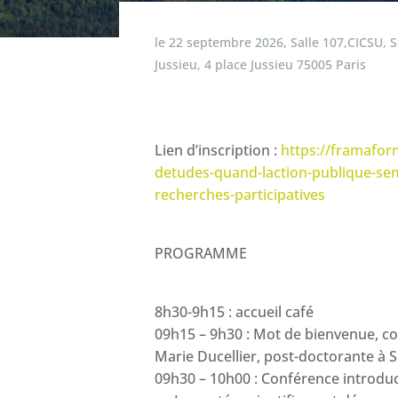
le
22 septembre 2026
,
Salle 107,CICSU, 
Jussieu, 4 place Jussieu 75005 Paris
Lien d’inscription :
https://framafor
detudes-quand-laction-publique-sem
recherches-participatives
PROGRAMME
8h30-9h15 : accueil café
09h15 – 9h30 : Mot de bienvenue, co
Marie Ducellier, post-doctorante à 
09h30 – 10h00 : Conférence introduc