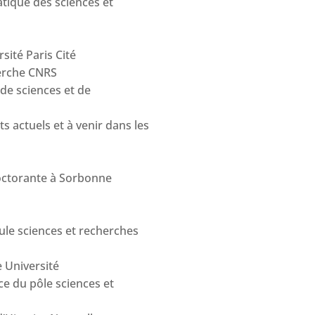
atique des sciences et
sité Paris Cité
herche CNRS
 de sciences et de
s actuels et à venir dans les
doctorante à Sorbonne
lule sciences et recherches
 Université
ce du pôle sciences et