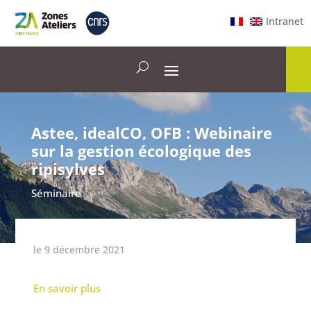
Intranet
Astee, idealCO, OFB : Webinaire
sur la gestion écologique des
ripisylves
Séminaire
le
9 décembre 2021
En savoir plus