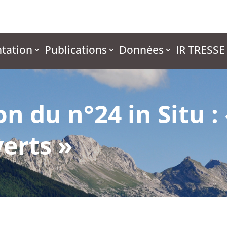
tation
Publications
Données
IR TRESSE
n du n°24 in Situ :
erts »