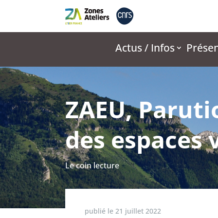
Actus / Infos
Présen
ZAEU, Parutio
des espaces v
Le coin lecture
publié le
21 juillet 2022