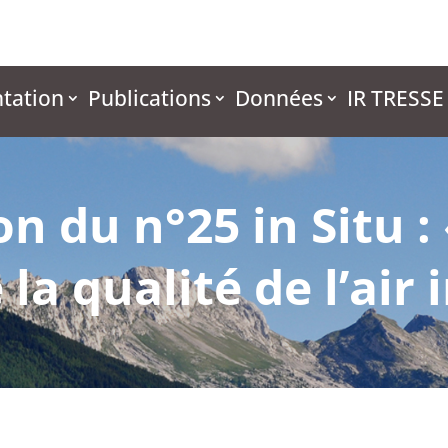
tation
Publications
Données
IR TRESSE
n du n°25 in Situ : 
la qualité de l’air 