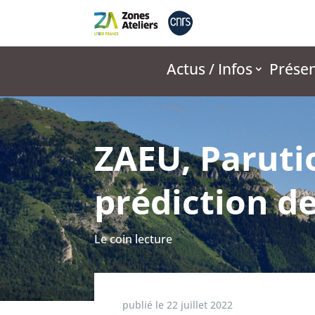
Actus / Infos
Présen
ZAEU, Parutio
prédiction de 
Le coin lecture
publié le
22 juillet 2022