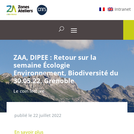
Intranet
ZAA, DIPEE : Retour sur la
semaine Écologie
Environnement, Biodiversité du
30.05.22, Grenoble
Le coin lecture
publié le
22 juillet 2022
En savoir plus