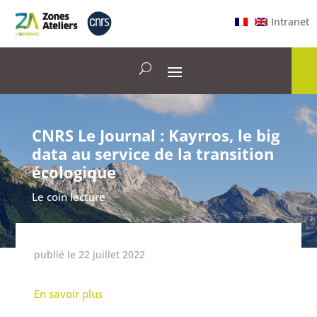
Intranet
CNRS Le Journal : Kayrros, le big
data au service de la transition
écologique
Le coin lecture
publié le
22 juillet 2022
En savoir plus