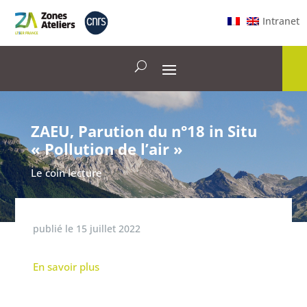
Intranet
ZAEU, Parution du n°18 in Situ
« Pollution de l’air »
Le coin lecture
publié le
15 juillet 2022
En savoir plus