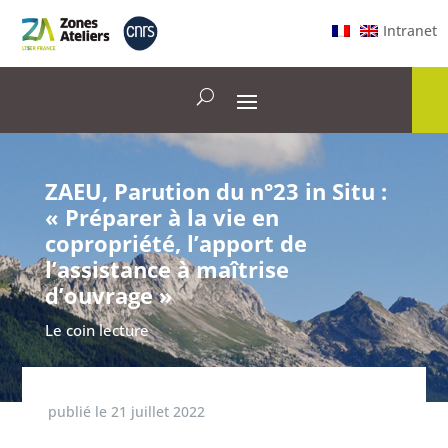
Intranet
ZAEU, Parution du n°23 in Situ :
« Préparer à la vie en
copropriété, l’apport de
l’assistance à maîtrise
d’ouvrage »
Le coin lecture
publié le
21 juillet 2022