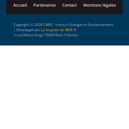
Accueil
Partenaires
Contact
Mentions légales
Copyright © 2026 CNRS ‐ Institut Ecologie et Environnement
| Développé par
La loupiote du WEB
®
3 rue Michel Ange 75000 Paris (16ème) -