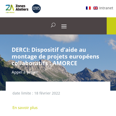
Intranet
DERCI: Dispositif d’aide au
montage de projets européens
collaboratifs : AMORCE
Appel à projet
date limite :
18 février 2022
En savoir plus