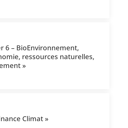
er 6 – BioEnvironnement,
nomie, ressources naturelles,
nement »
inance Climat »