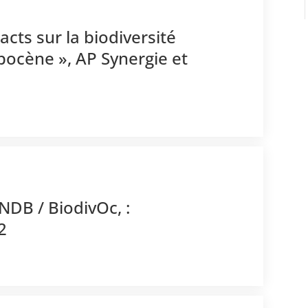
acts sur la biodiversité
pocène », AP Synergie et
NDB / BiodivOc, :
2