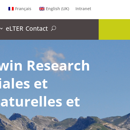
Français
English (UK)
Intranet
eLTER
Contact
Twin Research
iales et
aturelles et