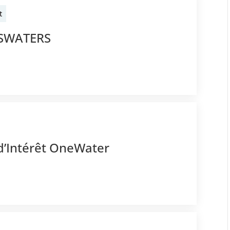
t
BSWATERS
d’Intérêt OneWater