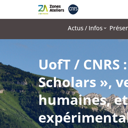
Actus / Infos
Présen
UofT / CNRS 
Scholars », v
humaines, et 
expérimenta