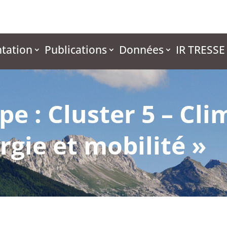
tation
Publications
Données
IR TRESSE
e : Cluster 5 – Cli
rgie et mobilité »