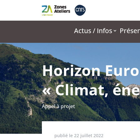
Actus / Infos
Présen
Horizon Europ
« Climat, éne
Appel à projet
publié le
22 juillet 2022