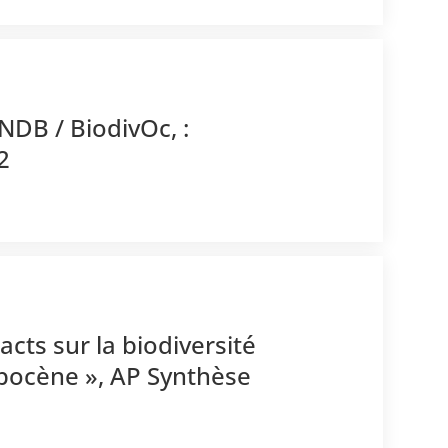
NDB / BiodivOc, :
2
acts sur la biodiversité
opocène », AP Synthèse