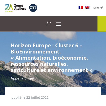
Intranet
Horizon Europe : Cluster 6 –
BioEnvironnement,
« Alimentation, bioéconomie,
ressources naturelles,
agriculture et environnement »
Appel à projet
publié le
22 juillet 2022