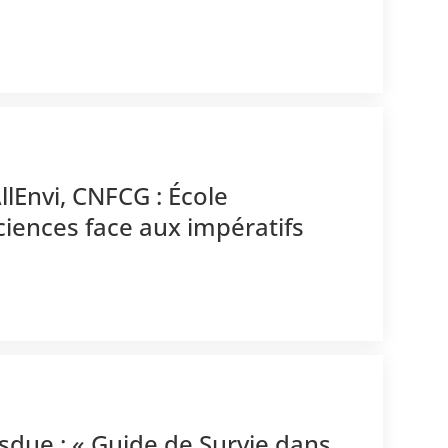
llEnvi, CNFCG : École
ciences face aux impératifs
-sdue : « Guide de Survie dans