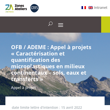
Intranet
OFB / ADEME : Appel à projets
« Caractérisation et
quantification des
microplastiques en milieux
continentaux – sols, eaux et
transferts »
Appel à projet
date limite lettre d'intention :
15 avril 2022