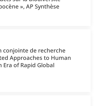
opocène », AP Synthèse
n conjointe de recherche
grated Approaches to Human
n Era of Rapid Global