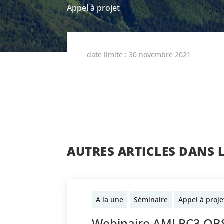
Appel à projet
date limite :
30 novembre 2021
AUTRES ARTICLES DANS 
A la une
Séminaire
Appel à proje
Webinaire AMI PC3 O