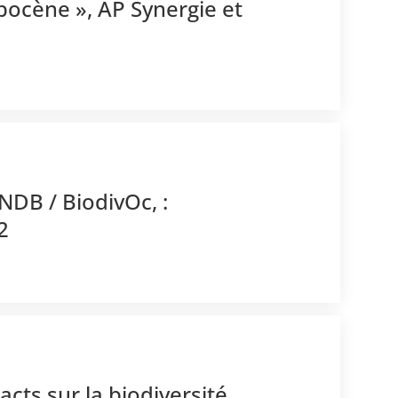
pocène », AP Synergie et
NDB / BiodivOc, :
2
acts sur la biodiversité