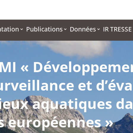
tation
Publications
Données
IR TRESSE
AMI « Développeme
rveillance et d’év
lieux aquatiques da
es européennes »