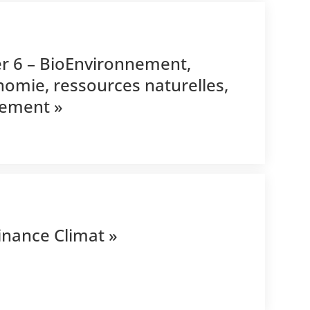
er 6 – BioEnvironnement,
nomie, ressources naturelles,
nement »
inance Climat »