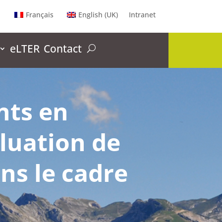
Français
English (UK)
Intranet
eLTER
Contact
nts en
aluation de
ns le cadre