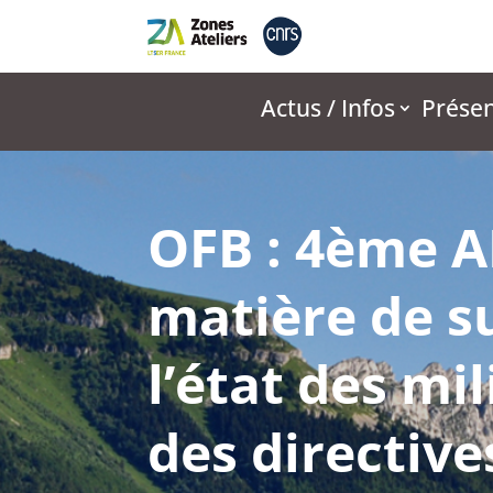
Actus / Infos
Présen
OFB : 4ème 
matière de su
l’état des mi
des directiv