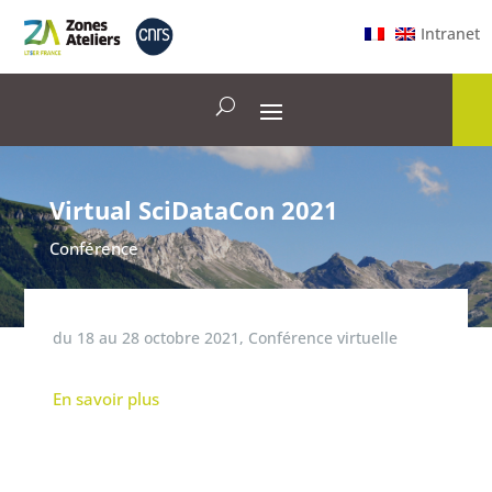
Intranet
Virtual SciDataCon 2021
Conférence
du
18
au
28 octobre 2021
,
Conférence virtuelle
En savoir plus