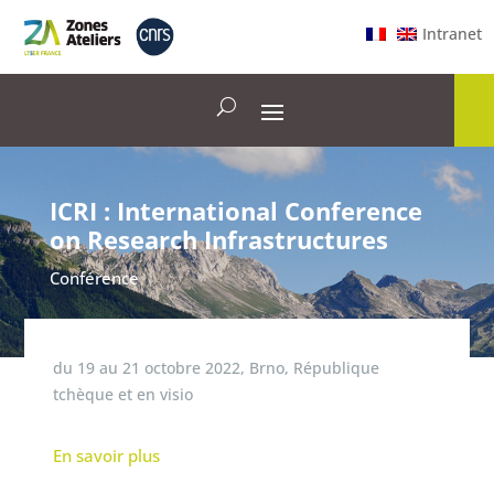
Intranet
ICRI : International Conference
on Research Infrastructures
Conférence
du
19
au
21 octobre 2022
,
Brno, République
tchèque et en visio
En savoir plus