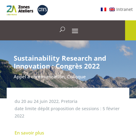
Intranet
Sustainability Research and
Innovation : Congrès 2022
Appel à communication
,
Colloque
du
20
au
24 juin 2022
,
Pretoria
date limite dépôt proposition de sessions :
5 février
2022
En savoir plus