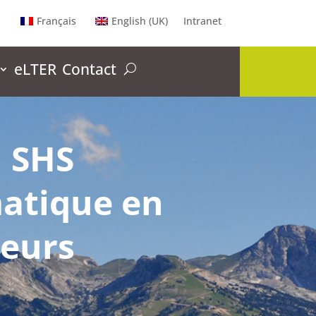
Français
English (UK)
Intranet
eLTER
Contact
n SHS
atique en
heurs