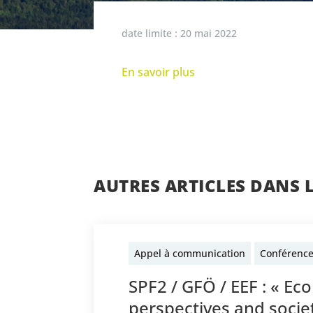
date limite :
20 mai 2022
En savoir plus
AUTRES ARTICLES DANS 
Appel à communication
Conférenc
SPF2 / GFÖ / EEF : « Ec
perspectives and societ