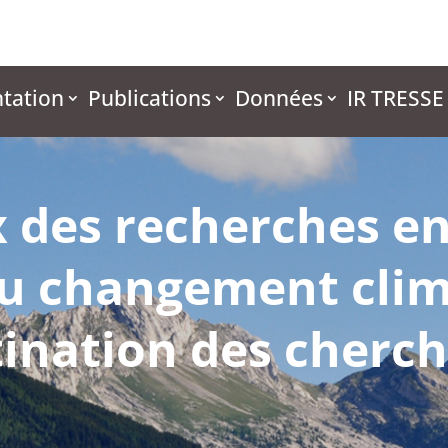
tation
Publications
Données
IR TRESSE
x des recherches e
au changement clim
tination des cherc