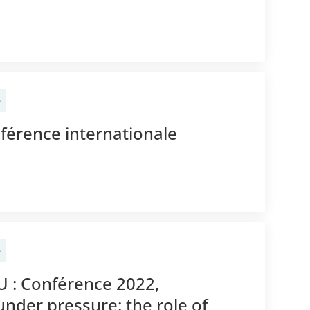
e
férence internationale
e
U : Conférence 2022,
under pressure: the role of