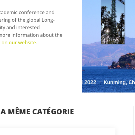
academic conference and
hering of the global Long-
y and interested
r more information about the
n on our website
.
LA MÊME CATÉGORIE