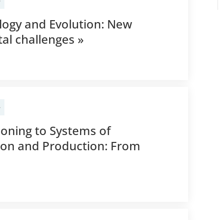
e
ology and Evolution: New
al challenges »
e
tioning to Systems of
on and Production: From