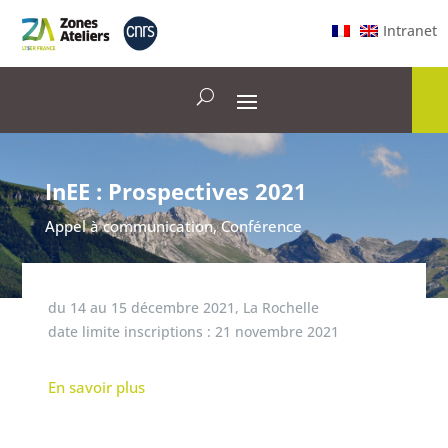
Intranet
InEE : Prospectives 2021
Appel à communication
,
Conférence
du
14
au
15 décembre 2021
,
La Rochelle
date limite inscriptions :
21 novembre 2021
En savoir plus