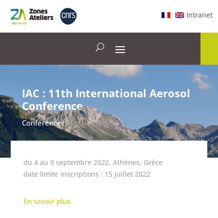
Intranet
IAC : 11th International Aerosol
Conference
Conférence
du
4
au
9 septembre 2022
,
Athènes, Grèce
date limite inscriptions :
15 juillet 2022
En savoir plus