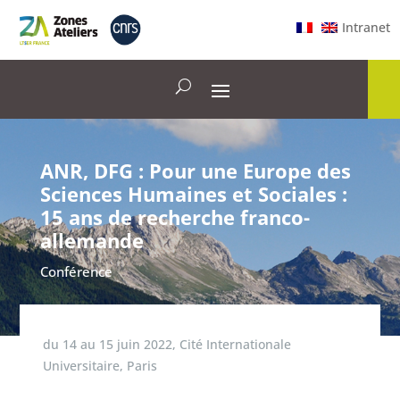
Intranet
ANR, DFG : Pour une Europe des
Sciences Humaines et Sociales :
15 ans de recherche franco-
allemande
Conférence
du
14
au
15 juin 2022
,
Cité Internationale
Universitaire, Paris