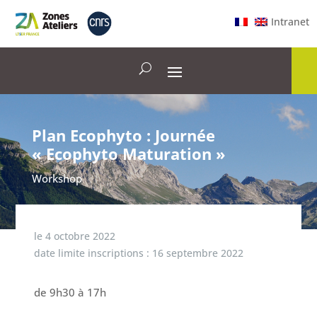
Intranet
Plan Ecophyto : Journée
« Ecophyto Maturation »
Workshop
le
4 octobre 2022
date limite inscriptions :
16 septembre 2022
de 9h30 à 17h