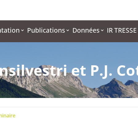
tation
Publications
Données
IR TRESSE
nsilvestri et P.J. C
inaire