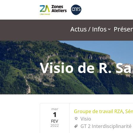
Actus / Infos
Présen
Visio de R. Sa
mar
Groupe de travail RZA
,
Sém
1
Visio
FEV
2022
GT 2 Interdisciplinarité