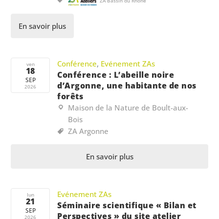
ZA Bassin du Rhône
En savoir plus
Conférence
,
Evénement ZAs
ven
18
Conférence : L’abeille noire
SEP
d’Argonne, une habitante de nos
2026
forêts
Maison de la Nature de Boult-aux-
Bois
ZA Argonne
En savoir plus
Evénement ZAs
lun
21
Séminaire scientifique « Bilan et
SEP
Perspectives » du site atelier
2026