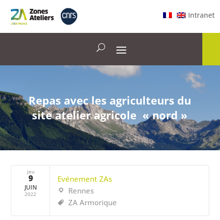
Intranet
Repas avec les agriculteurs du
site atelier agricole « nord »
jeu
9
Evénement ZAs
JUIN
Rennes
2022
ZA Armorique