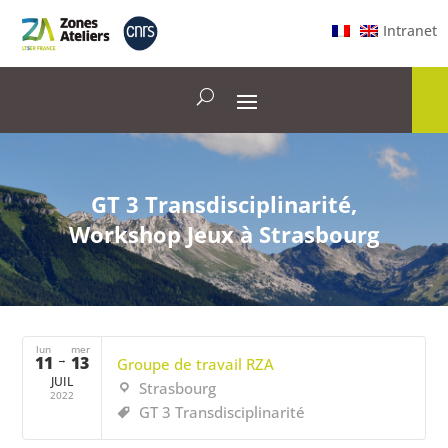
Intranet
GT 3 Transdisciplinarité,
Workshop Jeux à Strasbourg
lun
mer
11
→
13
Groupe de travail RZA
JUIL
Strasbourg
2022
GT 3 Transdisciplinarité