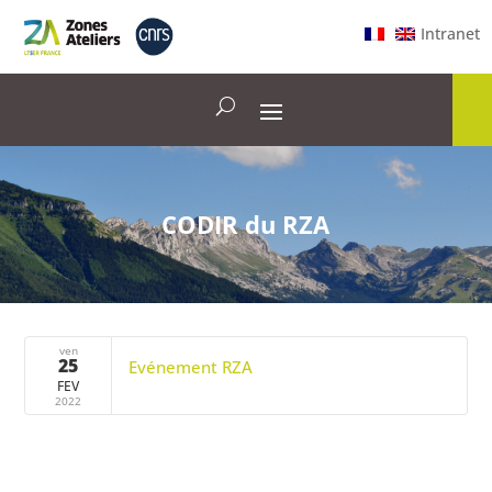
Intranet
CODIR du RZA
ven
25
Evénement RZA
FEV
2022