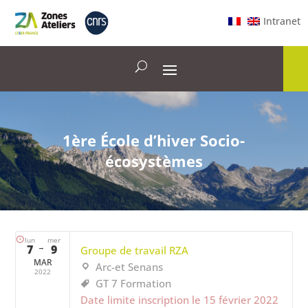
Intranet
1ère École d’hiver Socio-
écosystèmes
lun
mer
7
→
9
Groupe de travail RZA
MAR
Arc-et Senans
2022
GT 7 Formation
Date limite inscription le 15 février 2022