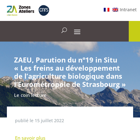
Intranet
ZAEU, Parution du n°19 in Situ
« Les freins au développement
de l’agriculture biologique dans
l’Eurométropole de Strasbourg »
Le coin lecture
publié le
15 juillet 2022
En savoir plus