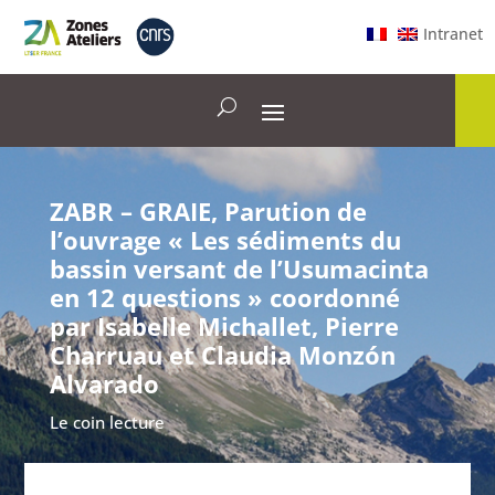
Intranet
ZABR – GRAIE, Parution de
l’ouvrage « Les sédiments du
bassin versant de l’Usumacinta
en 12 questions » coordonné
par Isabelle Michallet, Pierre
Charruau et Claudia Monzón
Alvarado
Le coin lecture