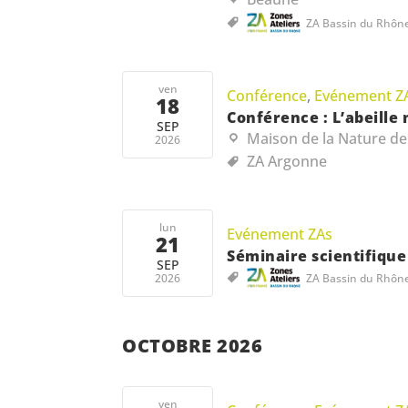
ZA Bassin du Rhôn
ven
Conférence
,
Evénement Z
18
Conférence : L’abeille
SEP
Maison de la Nature de
2026
ZA Argonne
lun
Evénement ZAs
21
Séminaire scientifique 
SEP
2026
ZA Bassin du Rhôn
OCTOBRE 2026
ven