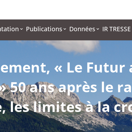
tation
Publications
Données
IR TRESSE
ement, « Le Futur 
 50 ans après le r
 les limites à la c