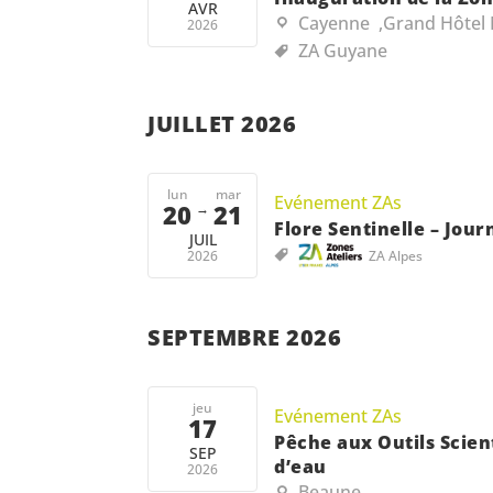
AVR
Cayenne
,
Grand Hôtel
2026
ZA Guyane
JUILLET 2026
lun
mar
Evénement ZAs
20
21
→
Flore Sentinelle – Jou
JUIL
2026
ZA Alpes
SEPTEMBRE 2026
jeu
Evénement ZAs
17
Pêche aux Outils Scien
SEP
d’eau
2026
Beaune