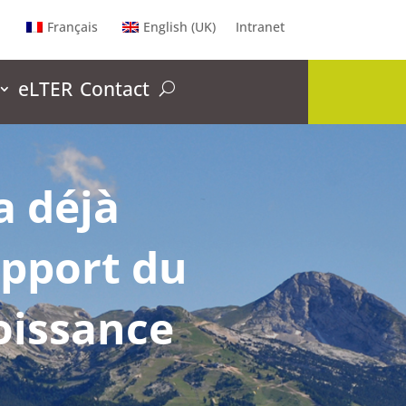
Français
English (UK)
Intranet
eLTER
Contact
a déjà
apport du
roissance