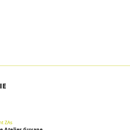
IE
t ZAs
ne Atelier Guyane