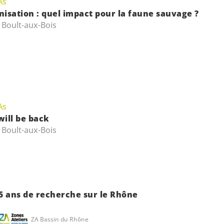
As
isation : quel impact pour la faune sauvage ?
 Boult-aux-Bois
As
ill be back
 Boult-aux-Bois
5 ans de recherche sur le Rhône
ZA Bassin du Rhône